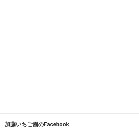
栃木県高根沢町の「とちおとめ」を生産しているイチゴ農家「加
藤いちご園」のブログです。
加藤いちご園のFacebook